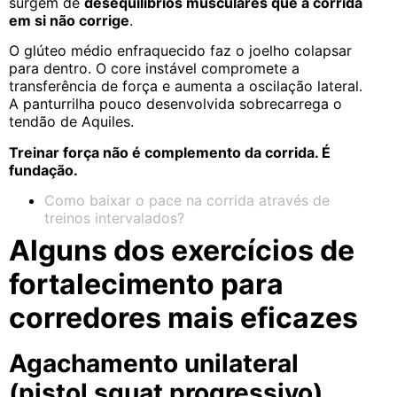
surgem de
desequilíbrios musculares que a corrida
em si não corrige
.
O glúteo médio enfraquecido faz o joelho colapsar
para dentro. O core instável compromete a
transferência de força e aumenta a oscilação lateral.
A panturrilha pouco desenvolvida sobrecarrega o
tendão de Aquiles.
Treinar força não é complemento da corrida. É
fundação.
Como baixar o pace na corrida através de
treinos intervalados?
Alguns dos exercícios de
fortalecimento para
corredores mais eficazes
Agachamento unilateral
(pistol squat progressivo)